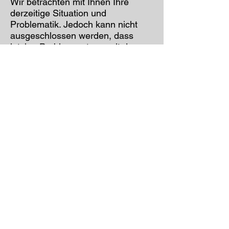
Wir betrachten mit Ihnen Ihre
derzeitige Situation und
Problematik. Jedoch kann nicht
ausgeschlossen werden, dass
jetzige Probleme etwas mit der
Vergangenheit zu tun haben.
Etwas, was sich schon länger
durch Ihr Leben zieht.
Somit lässt sich ein Blick in die
Vergangenheit oftmals nicht
vermeiden, um befreit und gestärkt
in die Zukunft zu blicken.
Sie möchten einen Termin
vereinbaren?
jetzt anrufen