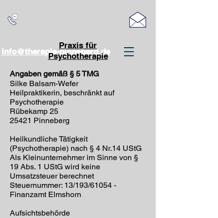
Praxis für
info@therapie-pinneberg.de
Psychotherapie
Angaben gemäß § 5 TMG
Silke Balsam-Wefer
Heilpraktikerin, beschränkt auf
Psychotherapie
Rübekamp 25
25421 Pinneberg
Heilkundliche Tätigkeit
(Psychotherapie) nach § 4 Nr.14 UStG
Als Kleinunternehmer im Sinne von §
19 Abs. 1 UStG wird keine
Umsatzsteuer berechnet
Steuernummer: 13/193/61054 -
Finanzamt Elmshorn
Aufsichtsbehörde