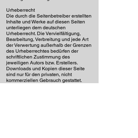
Urheberrecht
Die durch die Seitenbetreiber erstellten
Inhalte und Werke auf diesen Seiten
unterliegen dem deutschen
Urheberrecht. Die Vervielfältigung,
Bearbeitung, Verbreitung und jede Art
der Verwertung außerhalb der Grenzen
des Urheberrechtes bedürfen der
schriftlichen Zustimmung des
jeweiligen Autors bzw. Erstellers.
Downloads und Kopien dieser Seite
sind nur für den privaten, nicht
kommerziellen Gebrauch gestattet.
Soweit die Inhalte auf dieser Seite nicht
vom Betreiber erstellt wurden, werden
die Urheberrechte Dritter beachtet.
Insbesondere werden Inhalte Dritter als
solche gekennzeichnet. Sollten Sie
trotzdem auf eine
Urheberrechtsverletzung aufmerksam
werden, bitten wir um einen
entsprechenden Hinweis. Bei