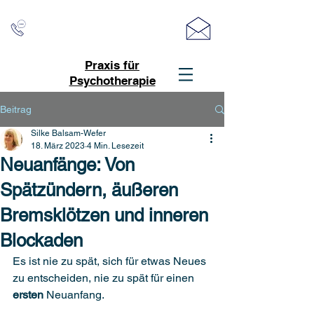
Praxis für
info@therapie-pinneberg.de
Psychotherapie
Beitrag
Silke Balsam-Wefer
18. März 2023
4 Min. Lesezeit
Neuanfänge: Von
Spätzündern, äußeren
Bremsklötzen und inneren
Blockaden
Es ist nie zu spät, sich für etwas Neues 
zu entscheiden, nie zu spät für einen 
ersten
 Neuanfang.