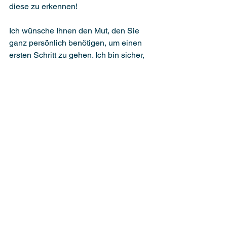
diese zu erkennen! 
Ich wünsche Ihnen den Mut, den Sie 
ganz persönlich benötigen, um einen 
ersten Schritt zu gehen. Ich bin sicher, 
Sie schaffen das.
Sollten Sie das Gefühl haben, dass Sie 
gern mit Jemanden darüber sprechen 
möchten – auf welchem Weg auch 
immer -, der genügend Abstand dazu 
hat, der Ihnen professionell zur Seite 
steht, um das Geschehene zu 
verarbeiten und neue Wege zu 
erkennen, vereinbaren Sie gern einen 
Termin mit mir, online oder klassisch.
Viele Grüße aus der Praxis Pinneberg
Ihre Silke Balsam-Wefer 